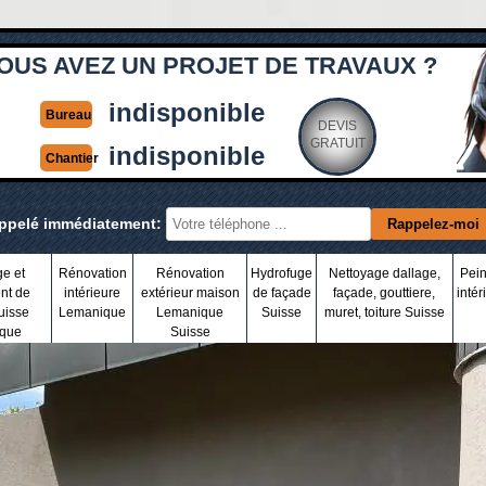
OUS AVEZ UN PROJET DE TRAVAUX ?
indisponible
Bureau
DEVIS
GRATUIT
indisponible
Chantier
appelé immédiatement:
ge et
Rénovation
Rénovation
Hydrofuge
Nettoyage dallage,
Pein
nt de
intérieure
extérieur maison
de façade
façade, gouttiere,
intér
uisse
Lemanique
Lemanique
Suisse
muret, toiture Suisse
que
Suisse