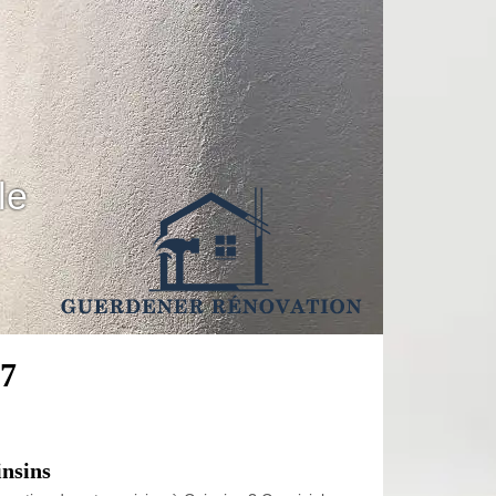
le
67
insins