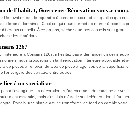
tion de l’habitat, Guerdener Rénovation vous accom
ener Rénovation est de répondre à chaque besoin, et ce, quelles que soi
ans différents domaines. C’est ce qui nous permet de mener à bien les 
différents conseils. À ce propos, sachez que nos conseils sont gratuit
choisir les matériaux.
oinsins 1267
on intérieure à Coinsins 1267, n’hésitez pas à demander un devis aupr
ssionnels, nous proposons un tarif rénovation intérieure abordable et a
re de pièces à rénover, du type de pièce à agencer, de la superficie tot
de l’envergure des travaux, entre autres.
 fier à un spécialiste
t pas à l’aveuglette. La décoration et l’agencement de chacune de vos 
ouleur est essentiel, mais c’est loin d’être le seul élément dont il faut t
adapté. Parfois, une simple astuce transforme de fond en comble votre p