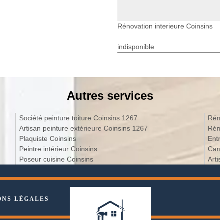
Rénovation interieure Coinsins
indisponible
Autres services
Société peinture toiture Coinsins 1267
Rén
Artisan peinture extérieure Coinsins 1267
Rén
Plaquiste Coinsins
Ent
Peintre intérieur Coinsins
Car
Poseur cuisine Coinsins
Art
ONS LÉGALES