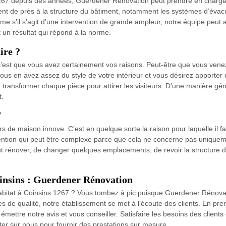
 1267 depuis des années, Guerdener Rénovation peut prendre en charge
chent de près à la structure du bâtiment, notamment les systèmes d’évacua
me s’il s’agit d’une intervention de grande ampleur, notre équipe peut a
t un résultat qui répond à la norme.
ire ?
, c’est que vous avez certainement vos raisons. Peut-être que vous ve
ous en avez assez du style de votre intérieur et vous désirez apporter
 transformer chaque pièce pour attirer les visiteurs. D’une manière gén
t.
7
rs de maison innove. C’est en quelque sorte la raison pour laquelle il f
vention qui peut être complexe parce que cela ne concerne pas uniqueme
t rénover, de changer quelques emplacements, de revoir la structure de
oinsins : Guerdener Rénovation
’habitat à Coinsins 1267 ? Vous tombez à pic puisque Guerdener Rénovat
s de qualité, notre établissement se met à l’écoute des clients. En pr
émettre notre avis et vous conseiller. Satisfaire les besoins des clients
er sur nous pour fournir des prestations sur mesure.