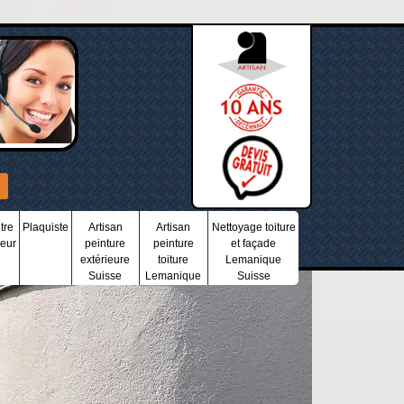
tre
Plaquiste
Artisan
Artisan
Nettoyage toiture
ieur
peinture
peinture
et façade
extérieure
toiture
Lemanique
Suisse
Lemanique
Suisse