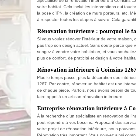
Spécialiste de la rénovation intérieure à Coinsins
votre habitat. Cela inclut les interventions qui tou
la pose d’IPN, la création de murs porteurs, etc. Mê
à respecter toutes les étapes à suivre. Cela garanti
Rénovation intérieure : pourquoi le fa
Si vous voulez rénover l’intérieur de votre maison
pas trop son design actuel. Sans doute parce que v
songez à vendre votre habitation, et vous souhaitez
plus de confort, de praticité et design à votre habita
Rénovation intérieure à Coinsins 126
Plus le temps passe, plus la décoration des intérieu
1267. Par contre, rénover un habitat est une inter
de chaque pièce. Parfois, nous avons besoin de tou
faire appel à un artisan rénovation intérieure.
Entreprise rénovation intérieure à C
À la recherche d’un spécialiste en rénovation de l
peut répondre à vos besoins. Proposant des service
votre projet de rénovation intérieure, nous pouvons 
Rénovation très important. Vous pouvez ainsi compt