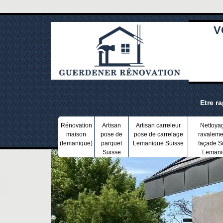
V
Etre r
Rénovation
Artisan
Artisan carreleur
Nettoya
maison
pose de
pose de carrelage
ravaleme
(lemanique)
parquet
Lemanique Suisse
façade S
Suisse
Lemani