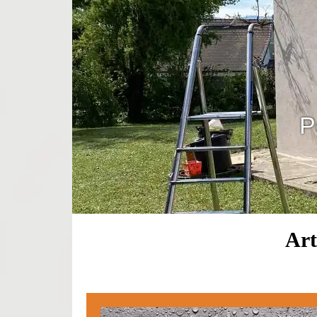
P
Art