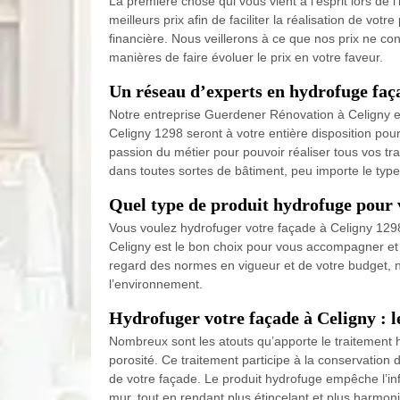
La première chose qui vous vient à l’esprit lors de
meilleurs prix afin de faciliter la réalisation de vot
financière. Nous veillerons à ce que nos prix ne co
manières de faire évoluer le prix en votre faveur.
Un réseau d’experts en hydrofuge faç
Notre entreprise Guerdener Rénovation à Celigny e
Celigny 1298 seront à votre entière disposition pour 
passion du métier pour pouvoir réaliser tous vos t
dans toutes sortes de bâtiment, peu importe le type
Quel type de produit hydrofuge pour 
Vous voulez hydrofuger votre façade à Celigny 129
Celigny est le bon choix pour vous accompagner et v
regard des normes en vigueur et de votre budget, no
l’environnement.
Hydrofuger votre façade à Celigny : l
Nombreux sont les atouts qu’apporte le traitement
porosité. Ce traitement participe à la conservation d
de votre façade. Le produit hydrofuge empêche l’infi
mur, tout en rendant plus étincelant et plus harmon