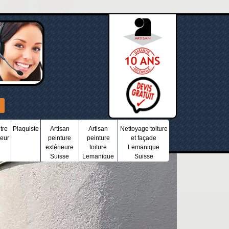
tre
Plaquiste
Artisan
Artisan
Nettoyage toiture
ieur
peinture
peinture
et façade
extérieure
toiture
Lemanique
Suisse
Lemanique
Suisse