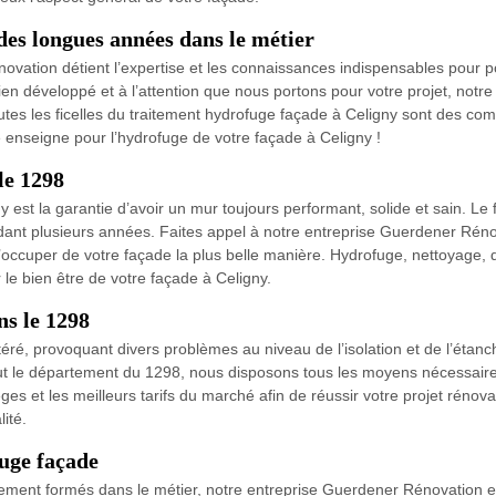
des longues années dans le métier
vation détient l’expertise et les connaissances indispensables pour p
ien développé et à l’attention que nous portons pour votre projet, notre
utes les ficelles du traitement hydrofuge façade à Celigny sont des com
re enseigne pour l’hydrofuge de votre façade à Celigny !
le 1298
est la garantie d’avoir un mur toujours performant, solide et sain. Le fa
nt plusieurs années. Faites appel à notre entreprise Guerdener Rénov
occuper de votre façade la plus belle manière. Hydrofuge, nettoyage,
le bien être de votre façade à Celigny.
ns le 1298
ltéré, provoquant divers problèmes au niveau de l’isolation et de l’étanc
ut le département du 1298, nous disposons tous les moyens nécessaires
es et les meilleurs tarifs du marché afin de réussir votre projet rénov
ité.
uge façade
lement formés dans le métier, notre entreprise Guerdener Rénovation est