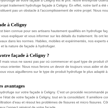
 l’hydrofuge de votre façade à Celigny est le prix. Notre entreprise Gu
re projet traitement hydrofuge façade à Celigny. En effet, notre tarif a ét
nstituent pas un obstacle à l’accomplissement de votre projet. Nous no
ade à Celigny
st bien connue pour ses artisans hautement qualifiés en hydrofuge fa
vous expliquer et vous informer sur les détails du traitement. Ils ont le
ravaux dans les normes. Habiles, mobiles et expérimentés, nos experts 
 et la nature de façade à hydrofuger.
votre façade à Celigny ?
8 mais vous ne savez pas par où commencer et quel type de produit ch
ous orienter. Nous nous ferons un devoir de toujours vous aider et de 
us vous aiguillerons sur le type de produit hydrofuge le plus adapté à
es avantages
 hydrofuge sur votre façade à Celigny. C’est un procédé recommandé po
e l’état de votre façade à Celigny, tout en la consolidant. Il améliore co
ltration d’eau et résout les problèmes de fissures et micro fissures. Cô
ieux l’aspect général de votre façade.