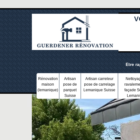
V
Etre r
Rénovation
Artisan
Artisan carreleur
Nettoya
maison
pose de
pose de carrelage
ravaleme
(lemanique)
parquet
Lemanique Suisse
façade S
Suisse
Lemani