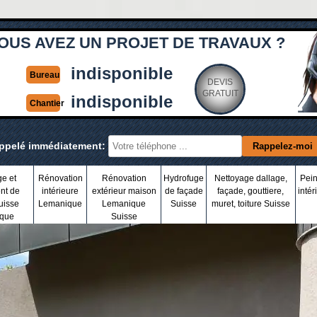
OUS AVEZ UN PROJET DE TRAVAUX ?
indisponible
Bureau
DEVIS
GRATUIT
indisponible
Chantier
appelé immédiatement:
ge et
Rénovation
Rénovation
Hydrofuge
Nettoyage dallage,
Pein
nt de
intérieure
extérieur maison
de façade
façade, gouttiere,
intér
uisse
Lemanique
Lemanique
Suisse
muret, toiture Suisse
que
Suisse