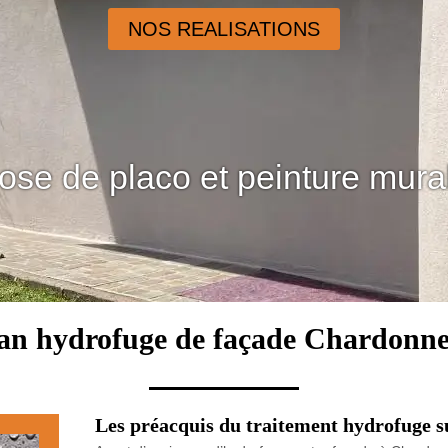
NOS REALISATIONS
ose de placo et peinture mura
san hydrofuge de façade Chardonne
Les préacquis du traitement hydrofuge s