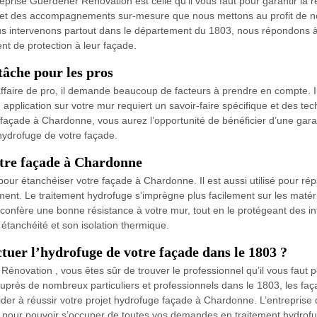
prise Guerdener Rénovation est celle qu’il vous faut pour garantir la r
et des accompagnements sur-mesure que nous mettons au profit de nos c
ous intervenons partout dans le département du 1803, nous répondons à
nt de protection à leur façade.
âche pour les pros
faire de pro, il demande beaucoup de facteurs à prendre en compte. Il
plication sur votre mur requiert un savoir-faire spécifique et des tec
 façade à Chardonne, vous aurez l’opportunité de bénéficier d’une garant
hydrofuge de votre façade.
tre façade à Chardonne
pour étanchéiser votre façade à Chardonne. Il est aussi utilisé pour rép
ement. Le traitement hydrofuge s’imprègne plus facilement sur les maté
 Il confère une bonne résistance à votre mur, tout en le protégeant des 
étanchéité et son isolation thermique.
tuer l’hydrofuge de votre façade dans le 1803 ?
 Rénovation , vous êtes sûr de trouver le professionnel qu’il vous faut 
uprès de nombreux particuliers et professionnels dans le 1803, les fa
aider à réussir votre projet hydrofuge façade à Chardonne. L’entrepris
s pour pouvoir s’occuper de toutes vos demandes en traitement hydrof