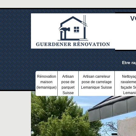
V
Etre r
Rénovation
Artisan
Artisan carreleur
Nettoya
maison
pose de
pose de carrelage
ravaleme
(lemanique)
parquet
Lemanique Suisse
façade S
Suisse
Lemani