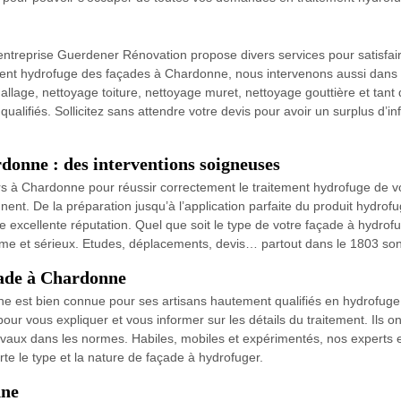
ntreprise Guerdener Rénovation propose divers services pour satisfair
ment hydrofuge des façades à Chardonne, nous intervenons aussi dans la
allage, nettoyage toiture, nettoyage muret, nettoyage gouttière et tant
alifiés. Sollicitez sans attendre votre devis pour avoir un surplus d’inf
donne : des interventions soigneuses
ers à Chardonne pour réussir correctement le traitement hydrofuge de v
ent. De la préparation jusqu’à l’application parfaite du produit hydro
re excellente réputation. Quel que soit le type de votre façade à hyd
sme et sérieux. Etudes, déplacements, devis… partout dans le 1803 sont
çade à Chardonne
 est bien connue pour ses artisans hautement qualifiés en hydrofuge
ur vous expliquer et vous informer sur les détails du traitement. Ils ont
travaux dans les normes. Habiles, mobiles et expérimentés, nos expert
te le type et la nature de façade à hydrofuger.
nne