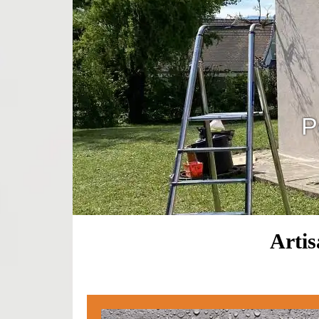
P
Arti