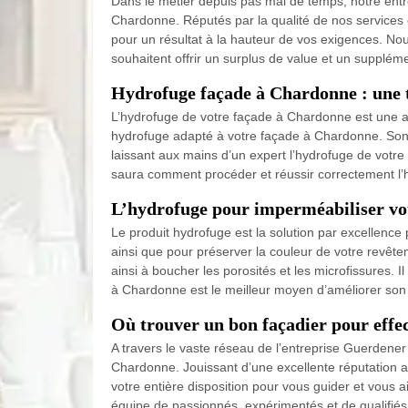
Dans le métier depuis pas mal de temps, notre entre
Chardonne. Réputés par la qualité de nos services 
pour un résultat à la hauteur de vos exigences. N
souhaitent offrir un surplus de value et un suppléme
Hydrofuge façade à Chardonne : une t
L’hydrofuge de votre façade à Chardonne est une af
hydrofuge adapté à votre façade à Chardonne. Son ap
laissant aux mains d’un expert l’hydrofuge de votre
saura comment procéder et réussir correctement l’
L’hydrofuge pour imperméabiliser vo
Le produit hydrofuge est la solution par excellence 
ainsi que pour préserver la couleur de votre revêt
ainsi à boucher les porosités et les microfissures.
à Chardonne est le meilleur moyen d’améliorer son 
Où trouver un bon façadier pour effec
A travers le vaste réseau de l’entreprise Guerdener
Chardonne. Jouissant d’une excellente réputation a
votre entière disposition pour vous guider et vous 
équipe de passionnés, expérimentés et de qualifié