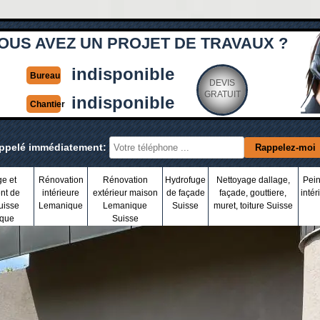
OUS AVEZ UN PROJET DE TRAVAUX ?
indisponible
Bureau
DEVIS
GRATUIT
indisponible
Chantier
appelé immédiatement:
ge et
Rénovation
Rénovation
Hydrofuge
Nettoyage dallage,
Pein
nt de
intérieure
extérieur maison
de façade
façade, gouttiere,
intér
uisse
Lemanique
Lemanique
Suisse
muret, toiture Suisse
que
Suisse