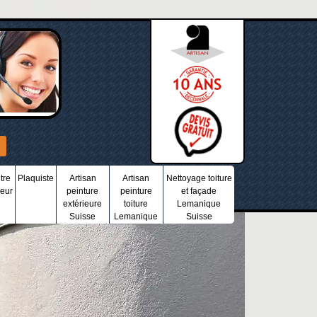
tre
Plaquiste
Artisan
Artisan
Nettoyage toiture
ieur
peinture
peinture
et façade
extérieure
toiture
Lemanique
Suisse
Lemanique
Suisse