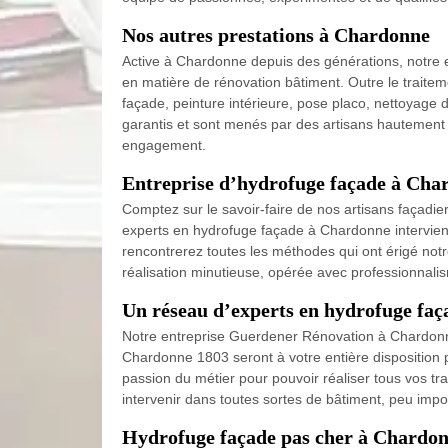
Nos autres prestations à Chardonne
Active à Chardonne depuis des générations, notre e
en matière de rénovation bâtiment. Outre le traite
façade, peinture intérieure, pose placo, nettoyage d
garantis et sont menés par des artisans hautement qu
engagement.
Entreprise d’hydrofuge façade à Char
Comptez sur le savoir-faire de nos artisans façadi
experts en hydrofuge façade à Chardonne intervienn
rencontrerez toutes les méthodes qui ont érigé not
réalisation minutieuse, opérée avec professionnali
Un réseau d’experts en hydrofuge fa
Notre entreprise Guerdener Rénovation à Chardonne
Chardonne 1803 seront à votre entière disposition po
passion du métier pour pouvoir réaliser tous vos 
intervenir dans toutes sortes de bâtiment, peu impor
Hydrofuge façade pas cher à Chardo