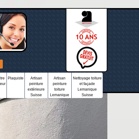
tre
Plaquiste
Artisan
Artisan
Nettoyage toiture
ieur
peinture
peinture
et façade
extérieure
toiture
Lemanique
Suisse
Lemanique
Suisse