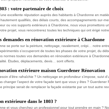
803 : votre partenaire de choix
une excellente réputation auprès des habitants à Chardonne en matièr
hautement qualifiés, des délais courts, des accompagnements sur-mesure
érieur ou vos supports extérieurs à Chardonne, nous vous promettons un
votre projet, vous rencontrerez toutes les techniques qui ont érigé notre
s demandes en rénovation extérieure à Chardonne
onne se porte sur la peinture, nettoyage, ravalement, crépi… notre en
xpérimentés s’occuperont de toutes les phases de votre projet, du débu
s les normes toutes vos demandes en rénovation extérieure à Chardonne.
lité. Etudes, déplacements, devis… sont offerts.
énovation extérieure maison Guerdener Rénovation
esoin d’être rafraîchie ? Un nettoyage en profondeur s’impose, suivi d’
e pas changer l’aspect de votre façade tant que vous y êtes ? Guerdener
Le principe serait de remplacer la façade existante par un tout autre 
on extérieure dans le 1803 ?
onne et vous cherchez un professionnel pour tout prendre en main ? 