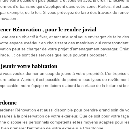
e votre quotidien plus plaisant, et vous en avez le droit ! Effectivem
normes d’urbanisme qui s’appliquent dans votre zone. Parfois, il est au
e par exemple, ou le toit. Si vous prévoyez de faire des travaux de rén
novation .
ner Rénovation , pour le rendre jovial
re vue est un objectif à fixer, et tant mieux si vous envisagez de faire 
re espace extérieur en choisissant des matériaux qui correspondent 
ovation peut se charger de votre projet d’aménagement paysager. Créat
éclairage… : ce sont des services que nous pouvons proposer.
ajeunir votre habitation
 si vous voulez donner un coup de jeune à votre propriété. L’entrepris
e toiture. A priori, il est possible de peindre tous types de revêtements d
eccable, notre équipe nettoiera d’abord la surface de la toiture si beso
ardonne
uerdener Rénovation est aussi disponible pour prendre grand soin de 
ssaires à la préservation de votre extérieur. Que ce soit pour votre faça
nne dispose les personnels compétents et les moyens adaptés pour les r
 bien préparer l’entretien de votre extérieur à Chardonne.