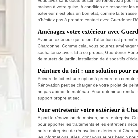
Vous avez sans doute besoin de renouveau pour rendr
maison à votre guise, à condition de respecter les 
extérieur n’est plus en bon état, comme la terrass
n’hésitez pas à prendre contact avec Guerdener Ré
Aménagez votre extérieur avec Guerde
Avoir un extérieur qui retient l’attention est premiè
Chardonne. Comme cela, vous pourrez aménager vot
souhaiteriez avoir. Et à ce propos, Guerdener Rén
de murets de jardin, installation de dispositifs d’
Peinture du toit : une solution pour r
Peindre le toit est une option à prendre en compte
Rénovation peut se charger de votre projet de peintur
ne pas abîmer le matériau. Pour obtenir un rendu imp
support propre et sec.
Pour entretenir votre extérieur à Ch
A part la rénovation de maison, notre entreprise G
pour apporter les traitements et les entretiens néce
notre entreprise de rénovation extérieure à Chardo
les informations utiles, dont vous aurez besoin pour