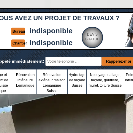
OUS AVEZ UN PROJET DE TRAVAUX ?
indisponible
Bureau
DEVIS
GRATUIT
indisponible
Chantier
appelé immédiatement:
ge et
Rénovation
Rénovation
Hydrofuge
Nettoyage dallage,
Pein
nt de
intérieure
extérieur maison
de façade
façade, gouttiere,
intér
uisse
Lemanique
Lemanique
Suisse
muret, toiture Suisse
que
Suisse