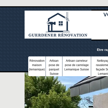
V
Etre r
Rénovation
Artisan
Artisan carreleur
Nettoya
maison
pose de
pose de carrelage
ravaleme
(lemanique)
parquet
Lemanique Suisse
façade S
Suisse
Lemani