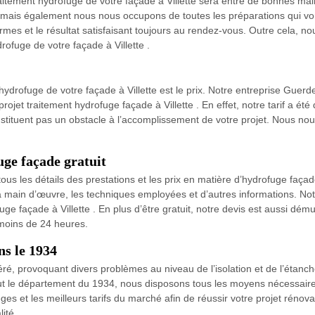
aitement hydrofuge de votre façade à Villette sera entre de bonnes ma
e , mais également nous nous occupons de toutes les préparations qui v
es et le résultat satisfaisant toujours au rendez-vous. Outre cela, nou
drofuge de votre façade à Villette .
l’hydrofuge de votre façade à Villette est le prix. Notre entreprise Gue
e projet traitement hydrofuge façade à Villette . En effet, notre tarif a ét
nstituent pas un obstacle à l’accomplissement de votre projet. Nous no
ge façade gratuit
us les détails des prestations et les prix en matière d’hydrofuge façade 
de la main d’œuvre, les techniques employées et d’autres informations. N
uge façade à Villette . En plus d’être gratuit, notre devis est aussi dém
 moins de 24 heures.
ns le 1934
ltéré, provoquant divers problèmes au niveau de l’isolation et de l’étanc
ut le département du 1934, nous disposons tous les moyens nécessaires
ges et les meilleurs tarifs du marché afin de réussir votre projet rénova
ité.