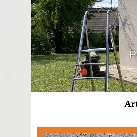
P
Art