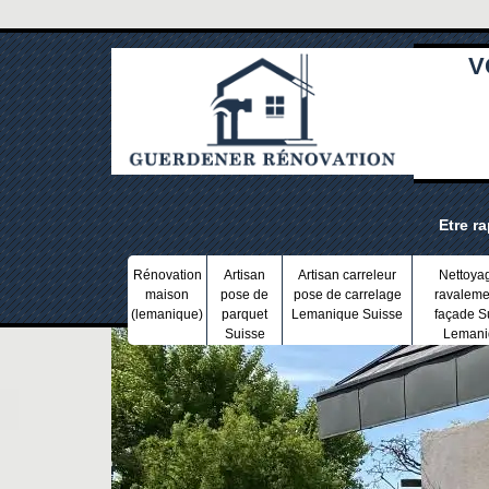
V
Etre r
Rénovation
Artisan
Artisan carreleur
Nettoya
maison
pose de
pose de carrelage
ravaleme
(lemanique)
parquet
Lemanique Suisse
façade S
Suisse
Lemani