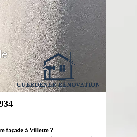
le
1934
e façade à Villette ?