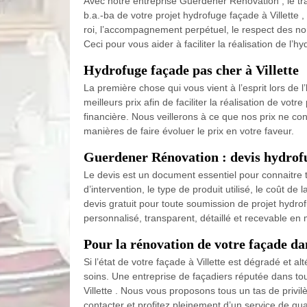
Avec notre entreprise Guerdener Rénovation , le tr
b.a.-ba de votre projet hydrofuge façade à Villett
roi, l’accompagnement perpétuel, le respect des norm
Ceci pour vous aider à faciliter la réalisation de l’hy
Hydrofuge façade pas cher à Villette
La première chose qui vous vient à l’esprit lors de 
meilleurs prix afin de faciliter la réalisation de votr
financière. Nous veillerons à ce que nos prix ne co
manières de faire évoluer le prix en votre faveur.
Guerdener Rénovation : devis hydrofu
Le devis est un document essentiel pour connaitre to
d’intervention, le type de produit utilisé, le coût 
devis gratuit pour toute soumission de projet hydrof
personnalisé, transparent, détaillé et recevable en
Pour la rénovation de votre façade da
Si l’état de votre façade à Villette est dégradé et a
soins. Une entreprise de façadiers réputée dans to
Villette . Nous vous proposons tous un tas de privilè
contacter et profitez pleinement d’un service de qual