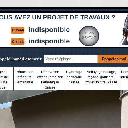
OUS AVEZ UN PROJET DE TRAVAUX ?
indisponible
Bureau
DEVIS
GRATUIT
indisponible
Chantier
appelé immédiatement:
ge et
Rénovation
Rénovation
Hydrofuge
Nettoyage dallage,
Pein
nt de
intérieure
extérieur maison
de façade
façade, gouttiere,
intér
uisse
Lemanique
Lemanique
Suisse
muret, toiture Suisse
que
Suisse