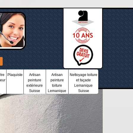
tre
Plaquiste
Artisan
Artisan
Nettoyage toiture
ieur
peinture
peinture
et façade
extérieure
toiture
Lemanique
Suisse
Lemanique
Suisse