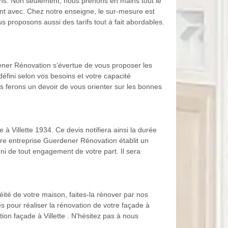
ins. Non seulement, nous prenons en mains tout le
ont avec. Chez notre enseigne, le sur-mesure est
s proposons aussi des tarifs tout à fait abordables.
rdener Rénovation s’évertue de vous proposer les
é défini selon vos besoins et votre capacité
us ferons un devoir de vous orienter sur les bonnes
à Villette 1934. Ce devis notifiera ainsi la durée
otre entreprise Guerdener Rénovation établit un
uni de tout engagement de votre part. Il sera
héité de votre maison, faites-la rénover par nos
 pour réaliser la rénovation de votre façade à
tion façade à Villette . N’hésitez pas à nous