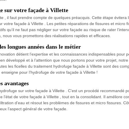
 sur votre façade à Villette
tte , il faut prendre compte de quelques préacquis. Cette étape évitera
otre façade à Villette . Les petites réparations de fissures et micro fis
 qu’il ne faut pas négliger sur votre façade au risque de rater l’inte
s, nous vous promettons des réalisations rapides et efficaces.
des longues années dans le métier
vation détient l’expertise et les connaissances indispensables pour p
 bien développé et à l’attention que nous portons pour votre projet, notr
utes les ficelles du traitement hydrofuge façade à Villette sont des com
re enseigne pour l’hydrofuge de votre façade à Villette !
es avantages
hydrofuge sur votre façade à Villette . C’est un procédé recommandé p
 l’état de votre façade à Villette , tout en la consolidant. Il améliore c
ltration d’eau et résout les problèmes de fissures et micro fissures. Cô
ieux l’aspect général de votre façade.