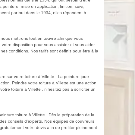
ofessionnels dans le 1934, qui ont besoin d’être
einture, mise en application, finition, suivi,
placent partout dans le 1934, elles répondent à
la, nous mettrons tout en œuvre afin que vous
 votre disposition pour vous assister et vous aider.
s conditions. Nos tarifs sont définis pour être à la
e sur votre toiture à Villette . La peinture joue
tion. Peindre votre toiture à Villette est une action
re toiture à Villette , n’hésitez pas à solliciter un
ture toiture à Villette . Dès la préparation de la
t des conseils d’experts. Nos équipes de couvreurs
ratuitement votre devis afin de profiter pleinement