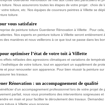
ntreprise Guerdener Rénovation se met aux côtés des particuliers et pr
toiture. Nous assurerons toutes les étapes de votre projet : choix de la p
ur votre toiture, etc. Nos équipes de couvreurs peintres à Villette se dé
ture toiture.
our vous satisfaire
ntreprise de peinture toiture Guerdener Rénovation à Villette . Pour ce
attentes. Nos experts en peinture toiture à Villette seront entièrement à
es des manières et nous veillerons à ce que tout se passe dans les bonne
pour optimiser l’état de votre toit à Villette
s effets néfastes des agressions climatiques et variations de températur
et l’esthétique de votre toiture, tout en apportant un supplément de protec
e et pour renouveler son apparence. Pour bien réussir la peinture sur vot
surer les travaux.
dener Rénovation : un accompagnement de qualité
énéficier d’un accompagnement professionnel lors de votre projet de pein
chèvement parfait, nous vous promettons des interventions soigneuses e
rendre en main et pour faciliter le déroulement des travaux. Demandez g
e toiture à Villette vous propose.