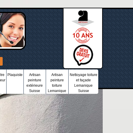
tre
Plaquiste
Artisan
Artisan
Nettoyage toiture
ieur
peinture
peinture
et façade
extérieure
toiture
Lemanique
Suisse
Lemanique
Suisse