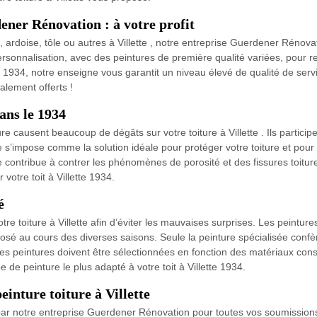
ener Rénovation : à votre profit
le, ardoise, tôle ou autres à Villette , notre entreprise Guerdener Rénov
personnalisation, avec des peintures de première qualité variées, pour r
tte 1934, notre enseigne vous garantit un niveau élevé de qualité de ser
alement offerts !
ans le 1934
re causent beaucoup de dégâts sur votre toiture à Villette . Ils particip
e s’impose comme la solution idéale pour protéger votre toiture et pou
e contribue à contrer les phénomènes de porosité et des fissures toitu
 votre toit à Villette 1934.
é
re toiture à Villette afin d’éviter les mauvaises surprises. Les peintur
sé au cours des diverses saisons. Seule la peinture spécialisée confèr
es peintures doivent être sélectionnées en fonction des matériaux consti
 de peinture le plus adapté à votre toit à Villette 1934.
einture toiture à Villette
ar notre entreprise Guerdener Rénovation pour toutes vos soumissions de