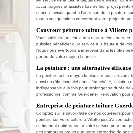
Au service de la toiture depuis des années, notre e
accompagnés et assistés lors de leur projet peinture 
conseils avisés quant à l’entretien de la peinture s
toutes vos questions concernant votre projet de pein
Couvreur peinture toiture à Villette p
Vous satisfaire, tel est le mot d’ordre chez notre e
puissiez bénéficier d’un service à la hauteur de vos 
Nous nous évertuons à intervenir dans les plus bell
portée de votre moyen financier.
La peinture : une alternative efficace 
La peinture est le moyen le plus sûr pour prévenir le
aussi un rôle essentiel dans l’étanchéité, isolation 
indispensable à la fois pour prolonger sa durée de vi
professionnel comme Guerdener Rénovation pour as
Entreprise de peinture toiture Guer
Comptez sur le savoir-faire de nos couvreurs pour b
peinture sur votre toiture à Villette jusqu’à son a
se tiennent entièrement à votre service pour tout p
des nombreux atouts que notre entreprise de peintur