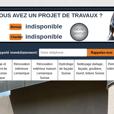
OUS AVEZ UN PROJET DE TRAVAUX ?
indisponible
Bureau
DEVIS
GRATUIT
indisponible
Chantier
appelé immédiatement:
ge et
Rénovation
Rénovation
Hydrofuge
Nettoyage dallage,
Pein
nt de
intérieure
extérieur maison
de façade
façade, gouttiere,
intér
uisse
Lemanique
Lemanique
Suisse
muret, toiture Suisse
que
Suisse