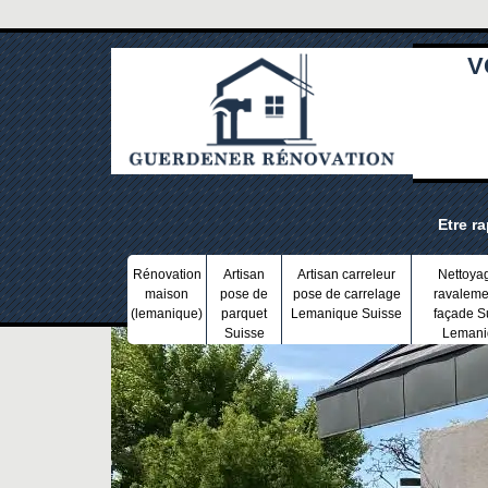
V
Etre r
Rénovation
Artisan
Artisan carreleur
Nettoya
maison
pose de
pose de carrelage
ravaleme
(lemanique)
parquet
Lemanique Suisse
façade S
Suisse
Lemani