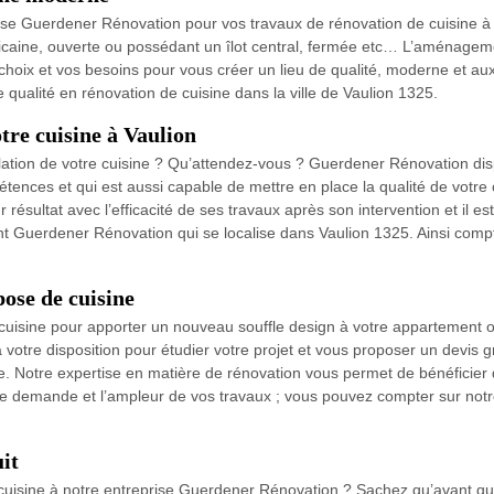
se Guerdener Rénovation pour vos travaux de rénovation de cuisine à V
caine, ouverte ou possédant un îlot central, fermée etc… L’aménagement d
ix et vos besoins pour vous créer un lieu de qualité, moderne et aux 
qualité en rénovation de cuisine dans la ville de Vaulion 1325.
otre cuisine à Vaulion
allation de votre cuisine ? Qu’attendez-vous ? Guerdener Rénovation dis
ences et qui est aussi capable de mettre en place la qualité de votre 
 résultat avec l’efficacité de ses travaux après son intervention et il e
nt Guerdener Rénovation qui se localise dans Vaulion 1325. Ainsi compt
ose de cuisine
cuisine pour apporter un nouveau souffle design à votre appartement o
tre disposition pour étudier votre projet et vous proposer un devis g
 Notre expertise en matière de rénovation vous permet de bénéficier d
votre demande et l’ampleur de vos travaux ; vous pouvez compter sur no
it
 cuisine à notre entreprise Guerdener Rénovation ? Sachez qu’avant qu