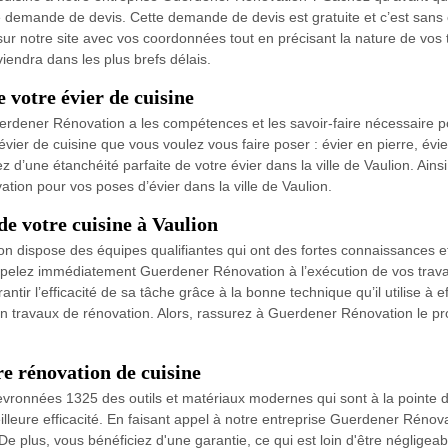
ne demande de devis. Cette demande de devis est gratuite et c’est sans 
sur notre site avec vos coordonnées tout en précisant la nature de vos t
iendra dans les plus brefs délais.
 votre évier de cuisine
 Guerdener Rénovation a les compétences et les savoir-faire nécessaire 
évier de cuisine que vous voulez vous faire poser : évier en pierre, év
’une étanchéité parfaite de votre évier dans la ville de Vaulion. Ainsi, n
on pour vos poses d’évier dans la ville de Vaulion.
de votre cuisine à Vaulion
on dispose des équipes qualifiantes qui ont des fortes connaissances 
appelez immédiatement Guerdener Rénovation à l’exécution de vos trav
r l’efficacité de sa tâche grâce à la bonne technique qu’il utilise à eff
 travaux de rénovation. Alors, rassurez à Guerdener Rénovation le proje
e rénovation de cuisine
evronnées 1325 des outils et matériaux modernes qui sont à la pointe de 
eilleure efficacité. En faisant appel à notre entreprise Guerdener Rénov
é. De plus, vous bénéficiez d'une garantie, ce qui est loin d'être néglig