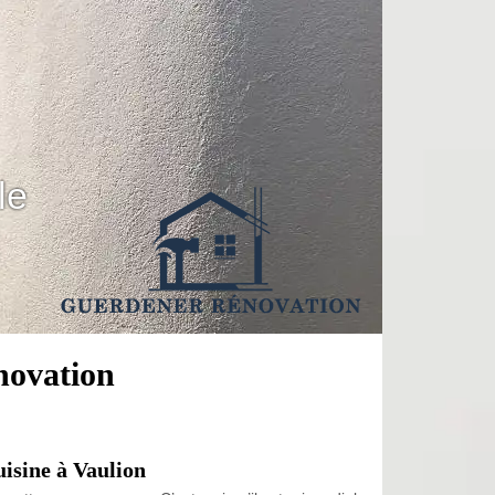
le
énovation
uisine à Vaulion