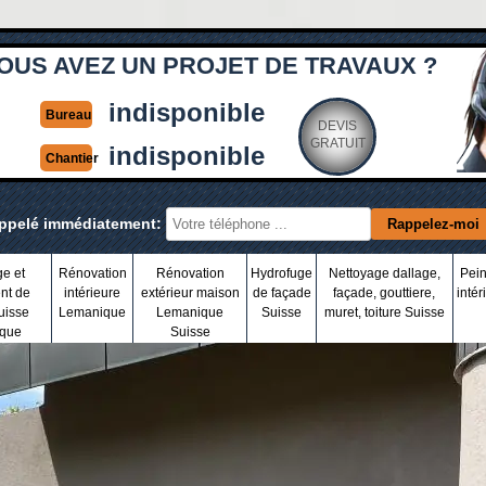
OUS AVEZ UN PROJET DE TRAVAUX ?
indisponible
Bureau
DEVIS
GRATUIT
indisponible
Chantier
appelé immédiatement:
ge et
Rénovation
Rénovation
Hydrofuge
Nettoyage dallage,
Pein
nt de
intérieure
extérieur maison
de façade
façade, gouttiere,
intér
uisse
Lemanique
Lemanique
Suisse
muret, toiture Suisse
que
Suisse