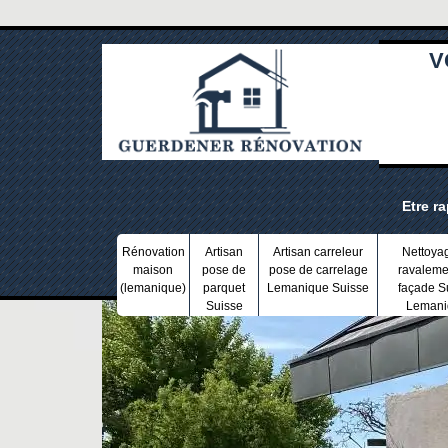
V
Etre r
Rénovation
Artisan
Artisan carreleur
Nettoya
maison
pose de
pose de carrelage
ravaleme
(lemanique)
parquet
Lemanique Suisse
façade S
Suisse
Lemani