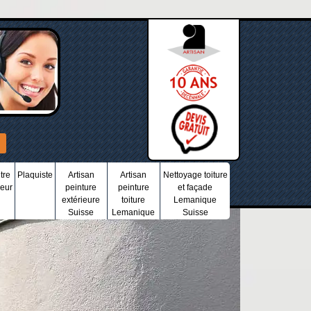
tre
Plaquiste
Artisan
Artisan
Nettoyage toiture
ieur
peinture
peinture
et façade
extérieure
toiture
Lemanique
Suisse
Lemanique
Suisse