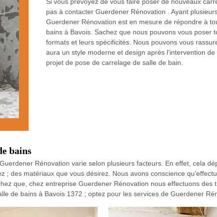
Si vous prévoyez de vous faire poser de nouveaux carrel
pas à contacter Guerdener Rénovation . Ayant plusieurs 
Guerdener Rénovation est en mesure de répondre à tou
bains à Bavois. Sachez que nous pouvons vous poser to
formats et leurs spécificités. Nous pouvons vous rassure
aura un style moderne et design après l’intervention d
projet de pose de carrelage de salle de bain.
de bains
Guerdener Rénovation varie selon plusieurs facteurs. En effet, cela dép
itez ; des matériaux que vous désirez. Nous avons conscience qu’effectu
chez que, chez entreprise Guerdener Rénovation nous effectuons des t
salle de bains à Bavois 1372 ; optez pour les services de Guerdener Rén