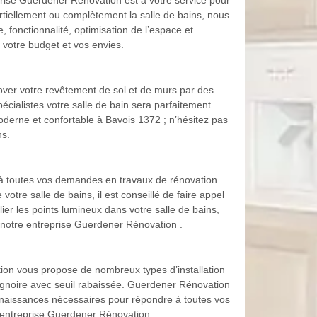
eprise Guerdener Rénovation est à votre service pour
partiellement ou complètement la salle de bains, nous
 fonctionnalité, optimisation de l’espace et
votre budget et vos envies.
over votre revêtement de sol et de murs par des
cialistes votre salle de bain sera parfaitement
oderne et confortable à Bavois 1372 ; n’hésitez pas
ns.
à toutes vos demandes en travaux de rénovation
votre salle de bains, il est conseillé de faire appel
er les points lumineux dans votre salle de bains,
r notre entreprise Guerdener Rénovation .
tion vous propose de nombreux types d’installation
baignoire avec seuil rabaissée. Guerdener Rénovation
 connaissances nécessaires pour répondre à toutes vos
re entreprise Guerdener Rénovation .