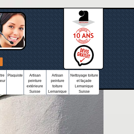
tre
Plaquiste
Artisan
Artisan
Nettoyage toiture
ieur
peinture
peinture
et façade
extérieure
toiture
Lemanique
Suisse
Lemanique
Suisse