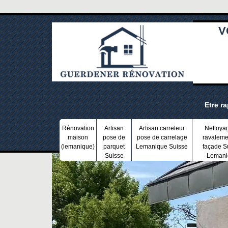
V
Etre r
Rénovation
Artisan
Artisan carreleur
Nettoya
maison
pose de
pose de carrelage
ravaleme
(lemanique)
parquet
Lemanique Suisse
façade S
Suisse
Lemani