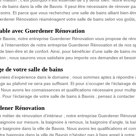
 maison ; c’est pourquoi il est essentiel de s'y sentir bien. Notre entr
le de bains dans la ville de Bavois. Il peut être nécessaire de rénover 
ns. Et parce que vous recherchez une salle de bains alliant bien-être,
erdener Rénovation réaménagent votre salle de bains selon vos goûts, 
table avec Guerdener Rénovation
 de Bavois, notre entreprise Guerdener Rénovation vous propose de rén
 l’intervention de notre entreprise Guerdener Rénovation et de nos spé
 bien-être et de confort. Ainsi, pour bénéficier d’une salle de bains m
ion ; nous saurons vous satisfaire peu importe vos demandes et besoi
 de votre salle de bains
nnées d’expérience dans le domaine ; nous sommes aptes à répondre 
ge au plafond ne sera pas suffisant. Et pour s’occuper de l’éclairage de 
us avons les connaissances et qualifications nécessaire pour multipli
 Pour l’éclairage de votre salle de bains à Bavois ; pensez à contacte
rdener Rénovation
 métier de rénovation d’intérieur ; notre entreprise Guerdener Rénova
baignoire sur mesure, la baignoire à remous, la baignoire d'angle, la 
 de baignoire dans la ville de Bavois. Nous avons les qualifications et
otre baignoire dans la ville de Bavois n’hésitez pas à faire appel à not