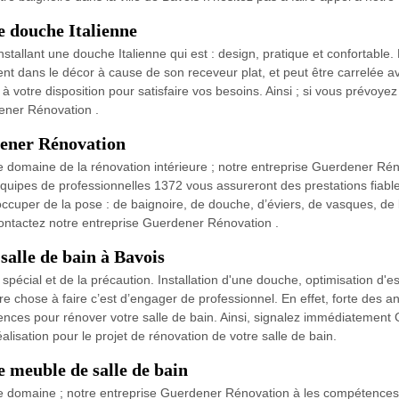
e douche Italienne
nstallant une douche Italienne qui est : design, pratique et confortabl
ment dans le décor à cause de son receveur plat, et peut être carrelée 
à votre disposition pour satisfaire vos besoins. Ainsi ; si vous prévoyez
dener Rénovation .
rdener Rénovation
 domaine de la rénovation intérieure ; notre entreprise Guerdener Rén
s équipes de professionnelles 1372 vous assureront des prestations fiabl
s occuper de la pose : de baignoire, de douche, d’éviers, de vasques, 
 contactez notre entreprise Guerdener Rénovation .
salle de bain à Bavois
spécial et de la précaution. Installation d'une douche, optimisation d'
leure chose à faire c’est d’engager de professionnel. En effet, forte d
ces pour rénover votre salle de bain. Ainsi, signalez immédiatement 
isation pour le projet de rénovation de votre salle de bain.
 meuble de salle de bain
 domaine ; notre entreprise Guerdener Rénovation à les compétences e