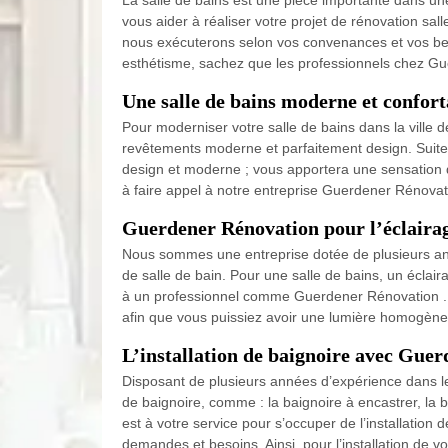
La salle de bains est une pièce importante dans une
vous aider à réaliser votre projet de rénovation sal
nous exécuterons selon vos convenances et vos besoi
esthétisme, sachez que les professionnels chez Gu
Une salle de bains moderne et confor
Pour moderniser votre salle de bains dans la ville
revêtements moderne et parfaitement design. Suite à
design et moderne ; vous apportera une sensation de
à faire appel à notre entreprise Guerdener Rénovat
Guerdener Rénovation pour l’éclairage
Nous sommes une entreprise dotée de plusieurs a
de salle de bain. Pour une salle de bains, un éclaira
à un professionnel comme Guerdener Rénovation . No
afin que vous puissiez avoir une lumière homogène.
L’installation de baignoire avec Gue
Disposant de plusieurs années d’expérience dans le
de baignoire, comme : la baignoire à encastrer, la 
est à votre service pour s’occuper de l’installation
demandes et besoins. Ainsi, pour l’installation de v