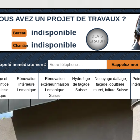
OUS AVEZ UN PROJET DE TRAVAUX ?
indisponible
Bureau
DEVIS
GRATUIT
indisponible
Chantier
appelé immédiatement:
ge et
Rénovation
Rénovation
Hydrofuge
Nettoyage dallage,
Pein
nt de
intérieure
extérieur maison
de façade
façade, gouttiere,
intér
uisse
Lemanique
Lemanique
Suisse
muret, toiture Suisse
que
Suisse