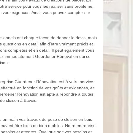
 en main vos travaux de créations de pièces. En
tre service pour vous les réaliser sans problème.
es vos exigences. Ainsi, vous pouvez compter sur
fessionnels ont chaque façon de donner le devis, mais
questions en détail afin d’être vraiment précis et
ons complètes et en détail. Il peut également vous
ntactez immédiatement Guerdener Rénovation qui se
ison.
treprise Guerdener Rénovation est à votre service
 effectué en fonction de vos goûts et exigences, et
 Guerdener Rénovation est apte à répondre à toutes
de cloison à Bavois.
 en main vos travaux de pose de cloison en bois
 peuvent être fixes ou bien mobiles. Notre entreprise
besoins et attentes. Quel que soit vos besoins et