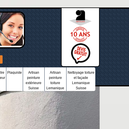
tre
Plaquiste
Artisan
Artisan
Nettoyage toiture
ieur
peinture
peinture
et façade
extérieure
toiture
Lemanique
Suisse
Lemanique
Suisse