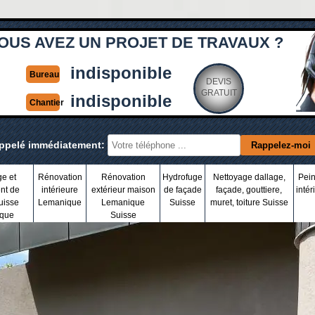
OUS AVEZ UN PROJET DE TRAVAUX ?
indisponible
Bureau
DEVIS
GRATUIT
indisponible
Chantier
appelé immédiatement:
ge et
Rénovation
Rénovation
Hydrofuge
Nettoyage dallage,
Pein
nt de
intérieure
extérieur maison
de façade
façade, gouttiere,
intér
uisse
Lemanique
Lemanique
Suisse
muret, toiture Suisse
que
Suisse