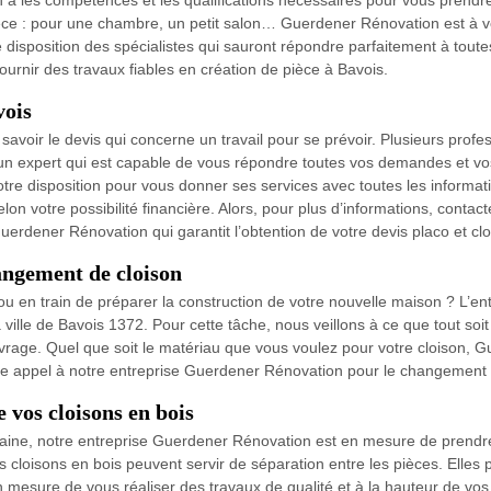
a les compétences et les qualifications nécessaires pour vous prendre
èce : pour une chambre, un petit salon… Guerdener Rénovation est à vo
disposition des spécialistes qui sauront répondre parfaitement à tout
urnir des travaux fiables en création de pièce à Bavois.
vois
n savoir le devis qui concerne un travail pour se prévoir. Plusieurs pro
’un expert qui est capable de vous répondre toutes vos demandes et vos 
re disposition pour vous donner ses services avec toutes les informati
 selon votre possibilité financière. Alors, pour plus d’informations, co
uerdener Rénovation qui garantit l’obtention de votre devis placo et clo
ngement de cloison
 en train de préparer la construction de votre nouvelle maison ? L’en
ille de Bavois 1372. Pour cette tâche, nous veillons à ce que tout soit
ouvrage. Quel que soit le matériau que vous voulez pour votre cloison,
ire appel à notre entreprise Guerdener Rénovation pour le changement 
 vos cloisons en bois
aine, notre entreprise Guerdener Rénovation est en mesure de prendre
les cloisons en bois peuvent servir de séparation entre les pièces. Elles
mesure de vous réaliser des travaux de qualité et à la hauteur de vos 