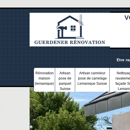
V
Etre r
Rénovation
Artisan
Artisan carreleur
Nettoya
maison
pose de
pose de carrelage
ravaleme
(lemanique)
parquet
Lemanique Suisse
façade S
Suisse
Lemani