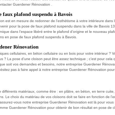
ontacter Guerdener Rénovation .
e faux plafond suspendu à Bavois
 est en mesure de redonner de l’esthétisme à votre intérieure dans la 
ervenir pour la pose de faux plafond suspendu dans la ville de Bavois 13
rmique dans l’espace libéré entre le plafond d’origine et le nouveau pl
ions en pose de faux plafond suspendu à Bavois.
rdener Rénovation
riques cellulaires, en béton cellulaire ou en bois pour votre intérieur
 ? La pose d’une cloison peut être assez technique ; c’est pour cela qu
e soit vos demandes et besoins, notre entreprise Guerdener Rénovati
n’hésitez pas à faire appel à notre entreprise Guerdener Rénovation pou
 différents matériaux, comme être : en plâtre, en béton, en terre cuit
ns. Le choix du matériau de vos cloisons doit se faire en fonction de l’
 rassurez-vous notre entreprise Guerdener Rénovation est là pour vous 
comme Guerdener Rénovation pour obtenir de bon résultat en pose de clo