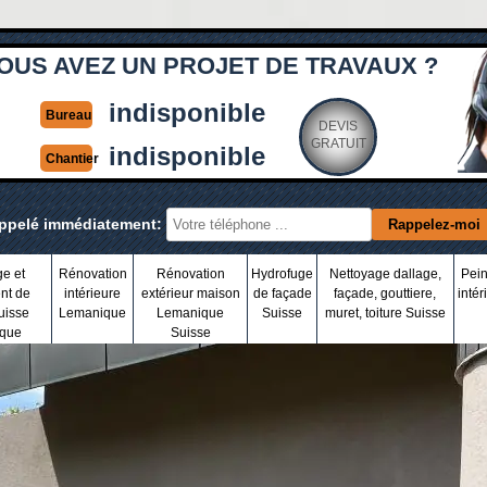
OUS AVEZ UN PROJET DE TRAVAUX ?
indisponible
Bureau
DEVIS
GRATUIT
indisponible
Chantier
appelé immédiatement:
ge et
Rénovation
Rénovation
Hydrofuge
Nettoyage dallage,
Pein
nt de
intérieure
extérieur maison
de façade
façade, gouttiere,
intér
uisse
Lemanique
Lemanique
Suisse
muret, toiture Suisse
que
Suisse