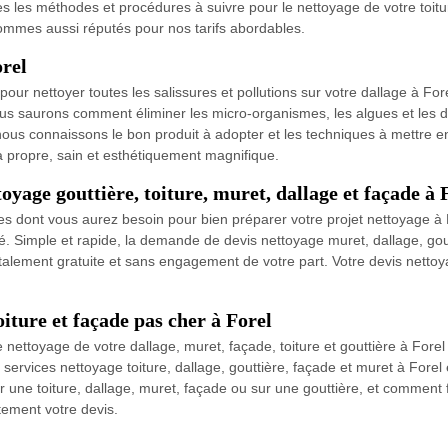
s les méthodes et procédures à suivre pour le nettoyage de votre toiture
sommes aussi réputés pour nos tarifs abordables.
orel
r nettoyer toutes les salissures et pollutions sur votre dallage à Forel
us saurons comment éliminer les micro-organismes, les algues et les dé
ous connaissons le bon produit à adopter et les techniques à mettre en
ra propre, sain et esthétiquement magnifique.
yage gouttière, toiture, muret, dallage et façade à 
les dont vous aurez besoin pour bien préparer votre projet nettoyage à
llé. Simple et rapide, la demande de devis nettoyage muret, dallage, gout
 totalement gratuite et sans engagement de votre part. Votre devis nettoy
oiture et façade pas cher à Forel
ettoyage de votre dallage, muret, façade, toiture et gouttière à Forel , 
 services nettoyage toiture, dallage, gouttière, façade et muret à Fore
 une toiture, dallage, muret, façade ou sur une gouttière, et comment f
tement votre devis.