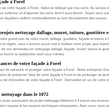
çade à Forel
tion de votre façade à Forel , faites-la nettoyer par nos soins. Au serv
r extérieur et d’apporter les soins dont il aura besoin. Soyez sans cra
os façadiers veillent continuellement au bon déroulement des travaux. 
ojets nettoyage dallage, muret, toiture, gouttière e
dre grand soin de votre muret, dallage, gouttière, façade et toiture 
ns la région, nous n’aurons aucun mal à réaliser votre projet, peu imp
 de vos demandes en nettoyage dallage, façade, muret, toiture et goutt
 fournir la satisfaction dont vous méritez.
mances de votre façade à Forel
ères de rafraichir et protéger votre façade à Forel . Notre entreprise Gu
us sûre de préserver l’état de votre façade à Forel et de prolonger sa du
aux de rénovation de votre façade à Forel . Demandez en un clic votre 
 nettoyage dans le 1072
toute soumission de projet nettoyage bâtiment à Forel et ses environs.
fication requise et les moyens techniques nécessaires. Avec nous, vous 