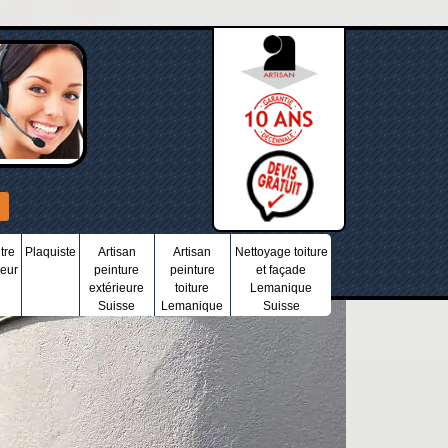
tre
Plaquiste
Artisan
Artisan
Nettoyage toiture
ieur
peinture
peinture
et façade
extérieure
toiture
Lemanique
Suisse
Lemanique
Suisse