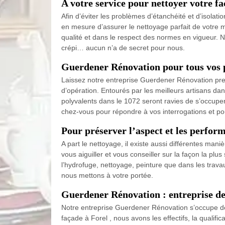
A votre service pour nettoyer votre fa
Afin d’éviter les problèmes d’étanchéité et d’isola
en mesure d’assurer le nettoyage parfait de votre mu
qualité et dans le respect des normes en vigueur. N
crépi… aucun n’a de secret pour nous.
Guerdener Rénovation pour tous vos pr
Laissez notre entreprise Guerdener Rénovation pren
d’opération. Entourés par les meilleurs artisans da
polyvalents dans le 1072 seront ravies de s’occuper
chez-vous pour répondre à vos interrogations et pour
Pour préserver l’aspect et les perfor
A part le nettoyage, il existe aussi différentes mani
vous aiguiller et vous conseiller sur la façon la pl
l’hydrofuge, nettoyage, peinture que dans les trav
nous mettons à votre portée.
Guerdener Rénovation : entreprise de
Notre entreprise Guerdener Rénovation s’occupe de 
façade à Forel , nous avons les effectifs, la quali