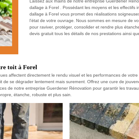
Laissez aux mains de notre entreprise Guerdener Rénova
dallage à Forel . Possédant les moyens et les effectifs 
dallage à Forel vous promet des réalisations soigneuses,
l’état de votre ouvrage. Nous sommes en mesure de vo
pour raviver, protéger, consolider et rendre plus étanch
devis gratuit tous les détails de nos prestations ainsi q
re toit à Forel
ues affectent directement le rendu visuel et les performances de votre t
it de se dégrader lentement mais surement. Offrez une cure de jouvenc
ervices de notre entreprise Guerdener Rénovation pour garantir les trav
ropre, étanche, robuste et plus sain.