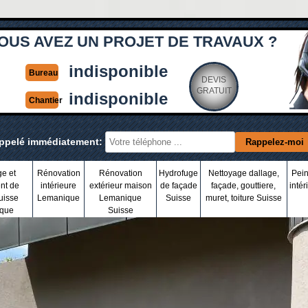
OUS AVEZ UN PROJET DE TRAVAUX ?
indisponible
Bureau
DEVIS
GRATUIT
indisponible
Chantier
appelé immédiatement:
ge et
Rénovation
Rénovation
Hydrofuge
Nettoyage dallage,
Pein
nt de
intérieure
extérieur maison
de façade
façade, gouttiere,
intér
uisse
Lemanique
Lemanique
Suisse
muret, toiture Suisse
que
Suisse