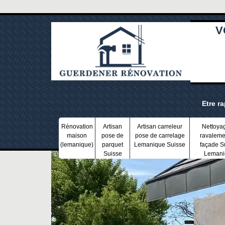
V
Etre r
Rénovation
Artisan
Artisan carreleur
Nettoya
maison
pose de
pose de carrelage
ravaleme
(lemanique)
parquet
Lemanique Suisse
façade S
Suisse
Lemani