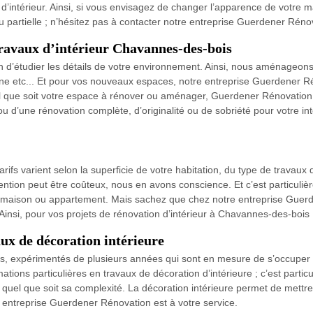
’intérieur. Ainsi, si vous envisagez de changer l’apparence de votre 
partielle ; n’hésitez pas à contacter notre entreprise Guerdener Rénov
ravaux d’intérieur Chavannes-des-bois
 d’étudier les détails de votre environnement. Ainsi, nous aménageon
rne etc... Et pour vos nouveaux espaces, notre entreprise Guerdener R
uel que soit votre espace à rénover ou aménager, Guerdener Rénovation 
’une rénovation complète, d’originalité ou de sobriété pour votre int
ifs varient selon la superficie de votre habitation, du type de travaux
vention peut être coûteux, nous en avons conscience. Et c’est particuli
r maison ou appartement. Mais sachez que chez notre entreprise Guer
 Ainsi, pour vos projets de rénovation d’intérieur à Chavannes-des-boi
x de décoration intérieure
iés, expérimentés de plusieurs années qui sont en mesure de s’occuper 
ations particulières en travaux de décoration d’intérieure ; c’est parti
quel que soit sa complexité. La décoration intérieure permet de mettre
e entreprise Guerdener Rénovation est à votre service.