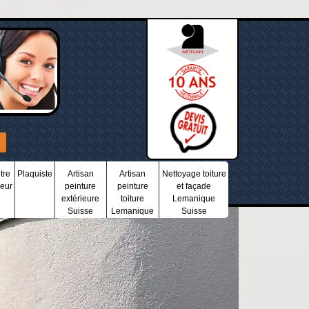
tre
Plaquiste
Artisan
Artisan
Nettoyage toiture
ieur
peinture
peinture
et façade
extérieure
toiture
Lemanique
Suisse
Lemanique
Suisse