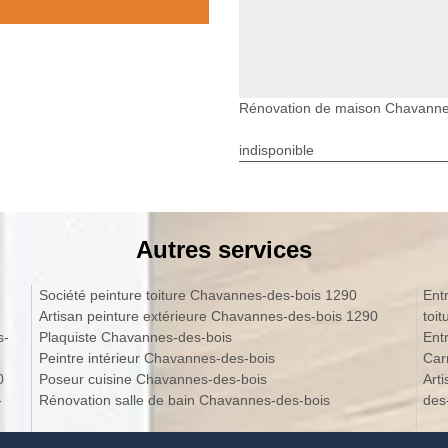
Rénovation de maison Chavanne
indisponible
Autres services
Société peinture toiture Chavannes-des-bois 1290
Ent
Artisan peinture extérieure Chavannes-des-bois 1290
toi
s-
Plaquiste Chavannes-des-bois
Ent
Peintre intérieur Chavannes-des-bois
Car
0
Poseur cuisine Chavannes-des-bois
Art
-
Rénovation salle de bain Chavannes-des-bois
des