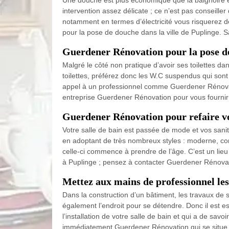
Une douche est plus économique que la baignoire e
intervention assez délicate ; ce n’est pas conseill
notamment en termes d’électricité vous risquerez d
pour la pose de douche dans la ville de Puplinge. 
Guerdener Rénovation pour la pose 
Malgré le côté non pratique d’avoir ses toilettes da
toilettes, préférez donc les W.C suspendus qui sont pl
appel à un professionnel comme Guerdener Rénovation
entreprise Guerdener Rénovation pour vous fournir 
Guerdener Rénovation pour refaire vo
Votre salle de bain est passée de mode et vos sanita
en adoptant de très nombreux styles : moderne, cont
celle-ci commence à prendre de l’âge. C’est un lieu d
à Puplinge ; pensez à contacter Guerdener Rénovat
Mettez aux mains de professionnel les
Dans la construction d’un bâtiment, les travaux de s
également l’endroit pour se détendre. Donc il est e
l’installation de votre salle de bain et qui a de sa
immédiatement Guerdener Rénovation qui se situe da