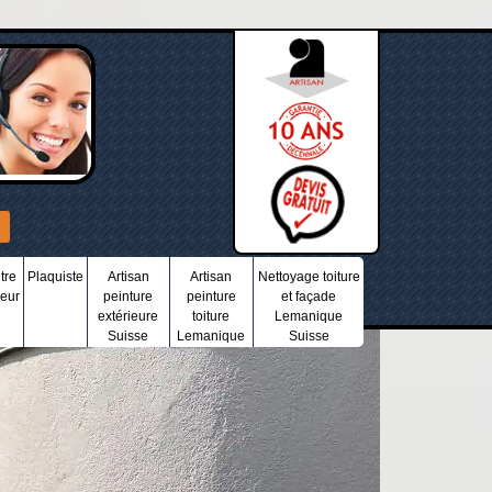
tre
Plaquiste
Artisan
Artisan
Nettoyage toiture
ieur
peinture
peinture
et façade
extérieure
toiture
Lemanique
Suisse
Lemanique
Suisse