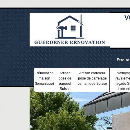
V
Etre r
Rénovation
Artisan
Artisan carreleur
Nettoya
maison
pose de
pose de carrelage
ravaleme
(lemanique)
parquet
Lemanique Suisse
façade S
Suisse
Lemani