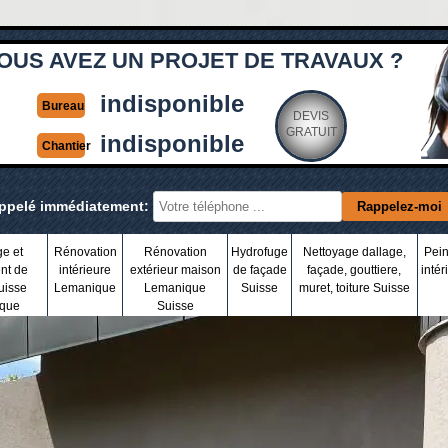
OUS AVEZ UN PROJET DE TRAVAUX ?
indisponible
Bureau
DEVIS
GRATUIT
indisponible
Chantier
appelé immédiatement:
ge et
Rénovation
Rénovation
Hydrofuge
Nettoyage dallage,
Pein
nt de
intérieure
extérieur maison
de façade
façade, gouttiere,
intér
uisse
Lemanique
Lemanique
Suisse
muret, toiture Suisse
que
Suisse