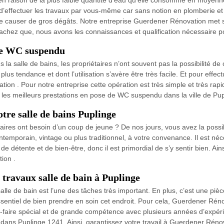
n raison de la plus faible quantité d’eau qu’elle consomme en moyenne
er d’effectuer les travaux par vous-même car sans notion en plomberie e
e causer de gros dégâts. Notre entreprise Guerdener Rénovation met s
Sachez que, nous avons les connaissances et qualification nécessaire p
de WC suspendu
ns la salle de bains, les propriétaires n’ont souvent pas la possibilité 
us tendance et dont l’utilisation s’avère être très facile. Et pour effectu
 . Pour notre entreprise cette opération est très simple et très rapide 
les meilleurs prestations en pose de WC suspendu dans la ville de Pup
tre salle de bains Puplinge
ires ont besoin d’un coup de jeune ? De nos jours, vous avez la possibi
emporain, vintage ou plus traditionnel, à votre convenance. Il est néce
e détente et de bien-être, donc il est primordial de s’y sentir bien. Ain
ion .
 travaux salle de bain à Puplinge
alle de bain est l’une des tâches très important. En plus, c’est une pi
ssentiel de bien prendre en soin cet endroit. Pour cela, Guerdener Rénov
voir-faire spécial et de grande compétence avec plusieurs années d’expér
ns Puplinge 1241. Ainsi, garantissez votre travail à Guerdener Rénovat