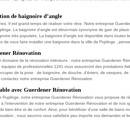
tion de baignoire d’angle
es. Il est grand temps de réaliser votre rêve. Notre entreprise Guerde
e Puplinge. La baignoire d'angle est désormais synonyme de gain de plac
gnoire très populaire. La baignoire d'angle est disponible dans toutes le
gez de vous faire installer une baignoire dans la ville de Puplinge ; pe
rdener Rénovation
 domaine de la rénovation intérieure ; notre entreprise Guerdener Rén
Nos équipes de professionnelles 1241 vous assureront des prestations fia
s occuper de la pose : de baignoire, de douche, d’éviers, de vasques, 
 à contactez notre entreprise Guerdener Rénovation .
table avec Guerdener Rénovation
 de Puplinge, notre entreprise Guerdener Rénovation vous propose de r
 l’intervention de notre entreprise Guerdener Rénovation et de nos spé
 bien-être et de confort. Ainsi, pour bénéficier d’une salle de bains m
ovation ; nous saurons vous satisfaire peu importe vos demandes et b