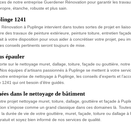
ervices de notre entreprise Guerdener Rénovation pour garantir les trav
ropre, étanche, robuste et plus sain.
linge 1241
Rénovation à Puplinge intervient dans toutes sortes de projet en liaiso
e des travaux de peinture extérieure, peinture toiture, entretien faça
it à votre disposition pour vous aider à concrétiser votre projet, peu 
t les conseils pertinents seront toujours de mise.
us épauler
rte sur le nettoyage muret, dallage, toiture, façade ou gouttière, not
Nos équipes d’artisans passionnés à Puplinge se mettent à votre servic
ez notre entreprise de nettoyage à Puplinge, les conseils d’experts et 
e 1241 qui ont besoin d’être guidés.
ées dans le nettoyage de bâtiment
tre projet nettoyage muret, toiture, dallage, gouttière et façade à Pup
ion s’impose comme un grand classique dans ces domaines là. Toutes l
er la durée de vie de votre gouttière, muret, façade, toiture ou dallage 
atuit et soyez bien informé de nos services de qualité.