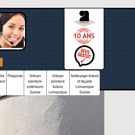
tre
Plaquiste
Artisan
Artisan
Nettoyage toiture
ieur
peinture
peinture
et façade
extérieure
toiture
Lemanique
Suisse
Lemanique
Suisse