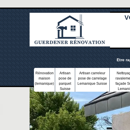
V
Etre r
Rénovation
Artisan
Artisan carreleur
Nettoya
maison
pose de
pose de carrelage
ravaleme
(lemanique)
parquet
Lemanique Suisse
façade S
Suisse
Lemani