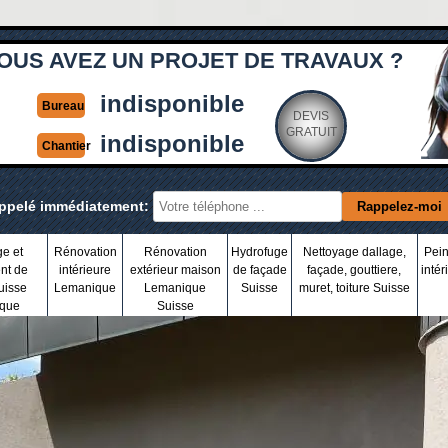
OUS AVEZ UN PROJET DE TRAVAUX ?
indisponible
Bureau
DEVIS
GRATUIT
indisponible
Chantier
appelé immédiatement:
ge et
Rénovation
Rénovation
Hydrofuge
Nettoyage dallage,
Pein
nt de
intérieure
extérieur maison
de façade
façade, gouttiere,
intér
uisse
Lemanique
Lemanique
Suisse
muret, toiture Suisse
que
Suisse