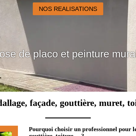
NOS REALISATIONS
ose de placo et peinture mura
allage, façade, gouttière, muret, t
Pourquoi choisir un professionnel pour l
gouttière, toiture… ?