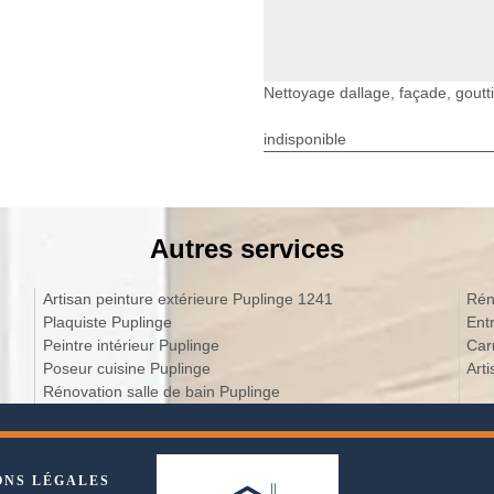
Nettoyage dallage, façade, goutti
indisponible
Autres services
Artisan peinture extérieure Puplinge 1241
Rén
Plaquiste Puplinge
Ent
Peintre intérieur Puplinge
Car
Poseur cuisine Puplinge
Art
Rénovation salle de bain Puplinge
ONS LÉGALES