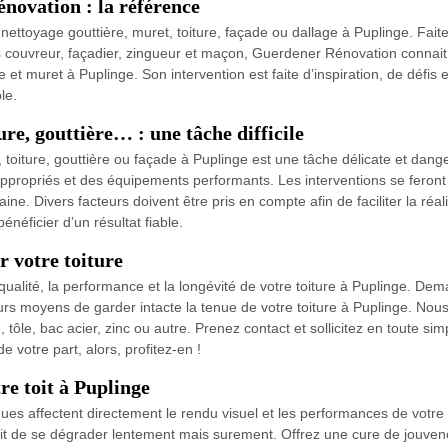
novation : la référence
 de nettoyage gouttière, muret, toiture, façade ou dallage à Puplinge. F
fois couvreur, façadier, zingueur et maçon, Guerdener Rénovation connai
 et muret à Puplinge. Son intervention est faite d’inspiration, de défis et
le.
ure, gouttière… : une tâche difficile
toiture, gouttière ou façade à Puplinge est une tâche délicate et danger
 appropriés et des équipements performants. Les interventions se feron
ne. Divers facteurs doivent être pris en compte afin de faciliter la réal
énéficier d’un résultat fiable.
 votre toiture
ualité, la performance et la longévité de votre toiture à Puplinge. De
s moyens de garder intacte la tenue de votre toiture à Puplinge. Nous c
e, tôle, bac acier, zinc ou autre. Prenez contact et sollicitez en toute sim
 votre part, alors, profitez-en !
re toit à Puplinge
ques affectent directement le rendu visuel et les performances de votre t
it de se dégrader lentement mais surement. Offrez une cure de jouvenc