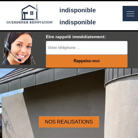
indisponible
indisponible
Etre rappelé immédiatement:
NOS REALISATIONS